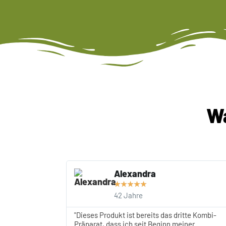
W
Alexandra
★
★
★
★
★
42 Jahre
"Dieses Produkt ist bereits das dritte Kombi-
Präparat, dass ich seit Beginn meiner