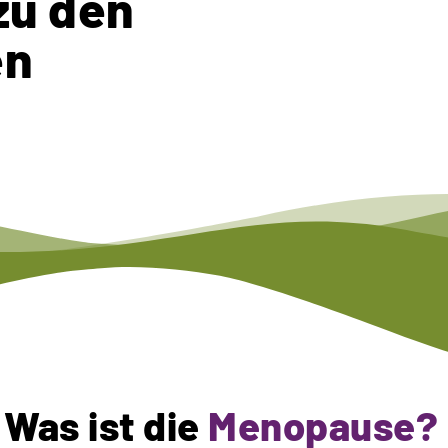
zu den
en
Was ist die
Menopause?