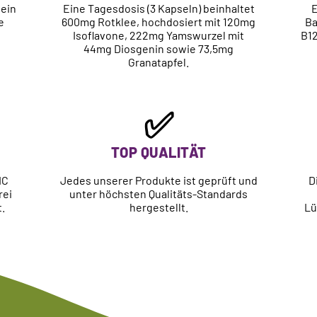
 ein
Eine Tagesdosis (3 Kapseln) beinhaltet
E
e
600mg Rotklee, hochdosiert mit 120mg
Ba
Isoflavone, 222mg Yamswurzel mit
B12
44mg Diosgenin sowie 73,5mg
Granatapfel.
✅
TOP QUALITÄT
IC
Jedes unserer Produkte ist geprüft und
D
rei
unter höchsten Qualitäts-Standards
.
hergestellt.
Lü