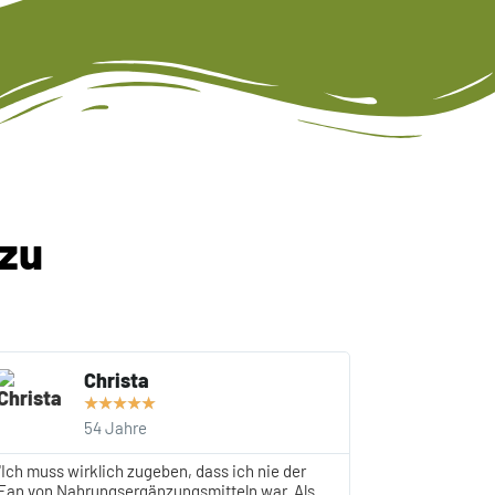
zu
Christa
★
★
★
★
★
54 Jahre
"Ich muss wirklich zugeben, dass ich nie der
Fan von Nahrungsergänzungsmitteln war. Als