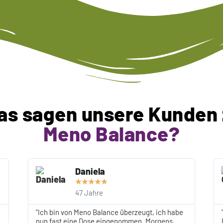
as sagen unsere Kunden 
Meno Balance?
Daniela
★
★
★
★
★
47 Jahre
"Ich bin von Meno Balance überzeugt, ich habe
nun fast eine Dose eingenommen. Morgens,