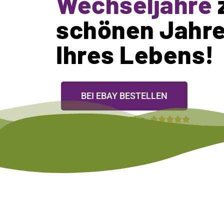
Wechseljahre
schönen Jahr
Ihres Lebens!
BEI EBAY BESTELLEN
Von Kunden empfohlen




