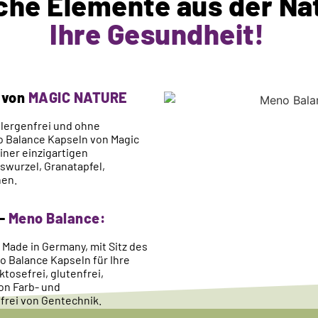
che Elemente aus der Nat
Ihre Gesundheit!
 von
MAGIC NATURE
llergenfrei und ohne
 Balance Kapseln von Magic
einer einzigartigen
swurzel, Granatapfel,
nen.
 -
Meno Balance:
Made in Germany, mit Sitz des
o Balance Kapseln für Ihre
ktosefrei, glutenfrei,
von Farb- und
frei von Gentechnik.