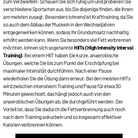
zum Verzweifeln: Schauen Sie sich ruhig um und probieren Sie
verschiedene Sportarten aus, bis Sie diejenige finden, die Ihnen
am meisten zusagt. Besonders lohnend ist Krafttraining, da Sie
so auch dem Abbau der Muskeln in den Wechseljahren
entgegenwirken können, sodass Ihr Grundumsatz nachhaltig
erhöht werden kann. Wenn Sie besonders viel Fett verbrennen
möchten, lohnen sich sogenannte
HIITs (High Intensity Interval
Training)
. Bei einem HIIT haben Sie kurze, anaerobische
Übungen, welche Sie bis zum Punkt der Erschöpfung bei
maximaler Intensität durchführen. Nach einer Pause
wiederholen Sie die Übung dann erneut. Bei den meisten HIITs
wird zwischen intensivem Training und Pause für etwa 30
Minuten gewechselt, das hängt jedoch auch von den
anaerobischen Übungen ab, die durchgeführt werden. Der
Vorteil ist, dass Sie dadurch die Fettverbrennung auch noch
nach dem Training ankurbeln und so insgesamt effektiver
Kalorien verbrennen können.