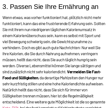
3. Passen Sie Ihre Ernährung an
Wenn etwas, was vorher funktioniert hat, plötzlich nicht mehr
funktioniert, kann das eine frustrierende Erfahrung sein. Sollten
Sie mit Ihrem nun niedrigeren täglichen Kalorienumsatz in
einem Kalorienüberschuss sein, kann es selbst mit Sport und
viel Bewegung schwierig sein, die Gewichtszunahme zu
verhindern. Doch es gibt auch gute Nachrichten: Nur weil Sie
Ihre Kalorien, die Sie durch Nahrung aufnehmen, verringern
müssen, heißt das nicht, dass Sie auch täglich hungrig sein
werden. Diverse Lebensmittel können Sie lange sättigen und
sind zusätzlich nicht sehr kaloriendicht.
Vermeiden Sie Fast-
Food und Süßigkeiten
, da derartige Mahlzeiten den Hunger nur
sehr kurzfristig stillen und eine hohe Kaloriendichte aufweisen.
Natürlich heißt das nicht, dass Sie sich für immer von
Süßigkeiten trennen müssen, hier ist die Regelmäßigkeit
entscheidend. Eine weitere gute Möglichkeit ist die so genannte
Keto-Diät
, bei der fast komplett auf Kohlenhydrate verzichtet